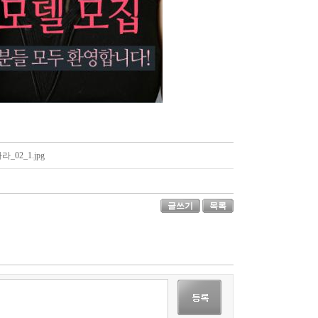
02_1.jpg
글쓰기
목록