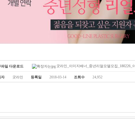
굿라인_이미지배너_중년리얼모델모집_180226_아라_
부파일 다운로드
록자
굿라인
등록일
2018-03-14
조회수
24,952