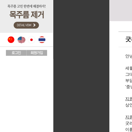
굿
안
세
그
부
'중
지
상안
지
굿
이