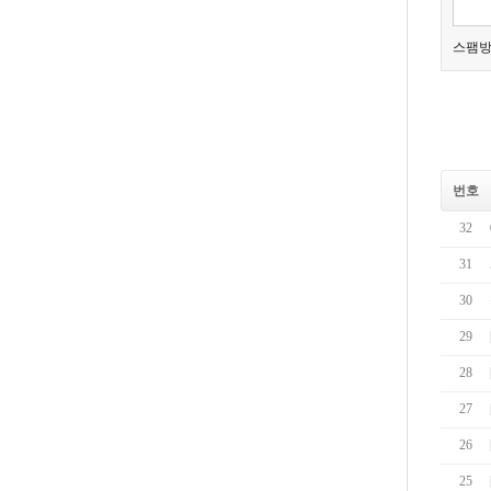
스팸방
번호
32
31
30
29
28
27
26
25