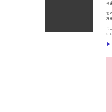
제
합
개
그때
이
▶